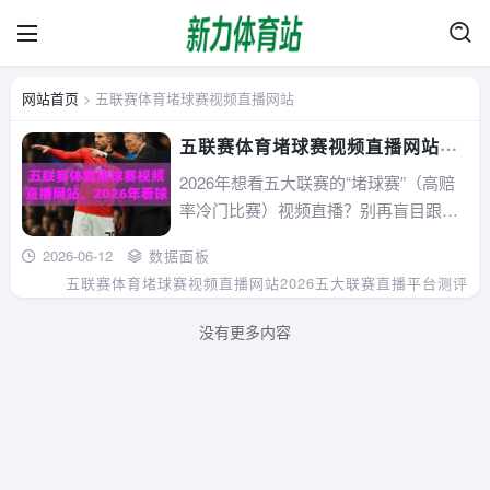
网站首页
> 五联赛体育堵球赛视频直播网站
五联赛体育堵球赛视频直播网站，
2026年看球新选择！(实战测评)
2026年想看五大联赛的“堵球赛”（高赔
率冷门比赛）视频直播？别再盲目跟风
了！本文从实战角度出发，教你如何筛
2026-06-12
数据面板
选稳定、低延迟、赔率同步更新的直播
五联赛体育堵球赛视频直播网站
2026五大联赛直播平台测评
网站，避开常见陷阱，并附上2026年最
新趋势——AI赔率解说与多视角直播。
没有更多内容
适合所有想在五大联赛中边看球边参考
盘口的...