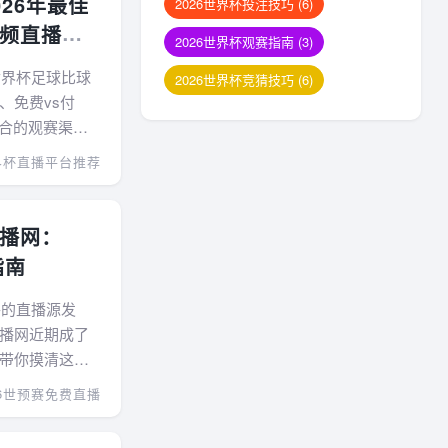
26年最佳
2026世界杯投注技巧
(6)
频直播网
2026世界杯观赛指南
(3)
世界杯足球比球
2026世界杯竞猜技巧
(6)
、免费vs付
适合的观赛渠
.
世界杯直播平台推荐
播网：
指南
件的直播源发
播网近期成了
带你摸清这个
怎么避开那些
26世预赛免费直播