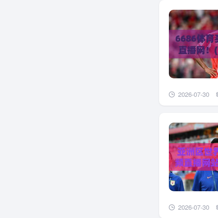
2026-07-30
2026-07-30