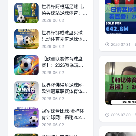
世界杯竞猜全攻略与冠
世界杯阿根廷足球-韦
军联赛买球站推荐
德买球站足球体育：
2026年最热观赛与投
2026-06-02
注指南
世界杯挪威球盘买球-
乐动体育充值足球体
2026-07-31
育：2026年北欧足球
2026-06-02
投注新风向
【欧洲联赛体育球盘
赛】：2026赛季玩法
升级，老球迷也得重新
2026-06-02
当学徒
世界杯佛得角足球网-
欧洲冠军联赛体育体球
网：一个老球迷的
2026-06-02
2026观赛新发现
冠军球盘比球-金杯体
2026-07-30
育让球网：揭秘2026
年足彩新玩法与实战策
2026-06-02
略(冠军球盘比球)