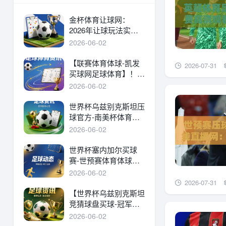
金杯体育让球网：
2026年让球玩法实战
指南，老球迷都在用呢
2026-06-02
【联赛体育体球-凯发
2026-07-31
买球网足球体育】！
2026赛季你不能错过
2026-06-02
的五大亮点
世界杯乌兹别克斯坦压
球官方-南美杯体育堵
球赛：2026年跨境投
2026-06-02
注新玩法，你猜怎么
着？
世界杯塞内加尔买球
赛-世预赛体育体球
网：2026世预赛押注
2026-06-02
指南与平台实测
2026-07-31
【世界杯乌兹别克斯坦
竞猜球盘买球-冠军联
赛体育足球买球站】：
2026-06-02
2026年乌兹别克斯坦