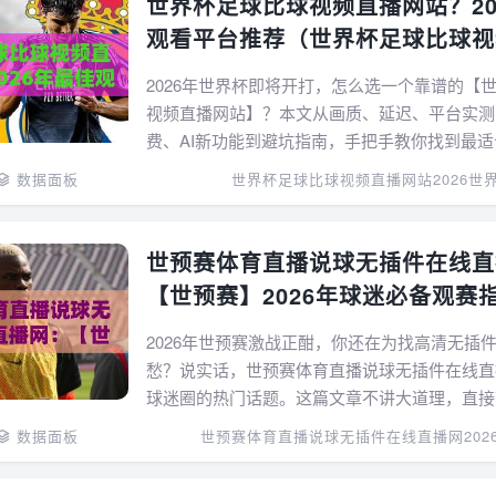
世界杯足球比球视频直播网站？20
观看平台推荐（世界杯足球比球视
站）全攻略
2026年世界杯即将开打，怎么选一个靠谱的【
视频直播网站】？本文从画质、延迟、平台实测
费、AI新功能到避坑指南，手把手教你找到最
道，拒绝卡顿和弹窗广告，轻松享受足球盛宴。..
数据面板
世界杯足球比球视频直播网站
2026
世预赛体育直播说球无插件在线直
【世预赛】2026年球迷必备观赛
2026年世预赛激战正酣，你还在为找高清无插
愁？说实话，世预赛体育直播说球无插件在线直
球迷圈的热门话题。这篇文章不讲大道理，直接
平台的门道——从直播稳定性到解说风格，再到
数据面板
世预赛体育直播说球无插件在线直播网
20
坑。不管你是看国足还是追欧洲豪强，看完...