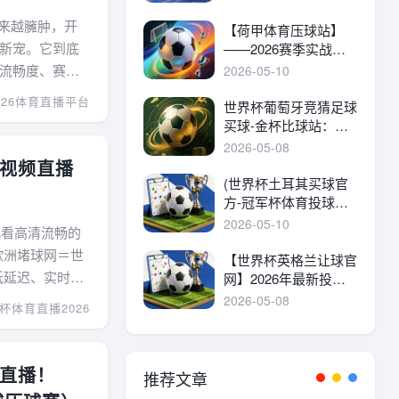
解析与实战策略
越来越臃肿，开
【荷甲体育压球站】
新宠。它到底
——2026赛季实战测
评与玩法全解析
流畅度、赛事
2026-05-10
吹不黑，只讲大
026体育直播平台
世界杯葡萄牙竞猜足球
买球-金杯比球站：
2026年葡萄牙队夺冠
2026-05-08
前景深度解析
视频直播
(世界杯土耳其买球官
方-冠军杯体育投球
网)：2026年新手必知
2026-05-10
儿看高清流畅的
的三个投球策略
欧洲堵球网＝世
【世界杯英格兰让球官
低延迟、实时弹
网】2026年最新投注
指南与避坑策略
带你看清这个
2026-05-08
杯体育直播2026
直播！
推荐文章