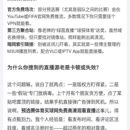
官方免费场次
：部分预选赛（尤其是弱队之间的比赛）会在
YouTube或FIFA官网免费推流，多数情况下你只需要挂个
VPN就能看。
第三方聚合站
：像老牌的“绿茵直播”“球探体育”这类，虽然域
名换得快，但只要找对镜像站，照样能刷出高清流。
暗网索引链接
：别被这词儿吓着，其实就是一些博主整理的
M3U8播放列表，配合VLC或IPTV App就能直接播。
为什么你搜到的直播源老是卡顿或失效？
这个问题嘛，说白了就两点：一是版权方盯得紧，二是
一些“假站”专门放病毒。上个月有个朋友贪方便，点了某
贴吧置顶的链接，结果手机直接弹广告弹到死机。所以
说啊，
预选赛体育买球网免费高清观看直播
这事儿，得
有点甄别力。我个人经验是：看发布时间、看评论区活
跃度、看域名注册时长——超过两年的相对靠谱。