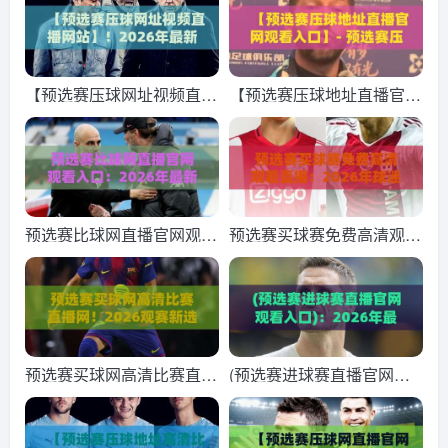
【预选赛压球网址视频直播
【预选赛压球地址直播官网
网站】！2026年最新观赛
观看入口】- 预选赛压球地
指南与避坑技巧
址直播官网观看入口指南：
2026赛季最新入口与观看
技巧
预选赛比球网直播官网观看
预选赛买球赛免费高清观看
入口：2026年最新官方通
直播：2026年球迷必备的
道与观赛全攻略
观赛指南（预选赛）
预选赛买球网高清比赛直播
(预选赛进球赛直播官网观
网！2026观赛新选择，懂
看入口)：2026年最全指南
的都懂
——从官网找到高清直播，