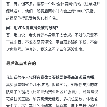
答：有，但不多。推荐一个叫“全体育网”的站（注意避开
假域名），他们一般赛后两小时内会上传1080P录播，
前提是你得忍受片头15秒广告。
问：用VPN看直播会被封号吗？
答：坦白说，看免费源本身就不太合规。不过你只要不
下载东西、不发表恶意评论，平台顶多踢你下线，不会
封你账号。讲真的，我这么看了三年还没出事。
最后说点实在的
我知道很多人找
预选赛体育买球网免费高清观看直播
，
其实就是想省个几十块钱。但说实话，如果你支持的球
队进了关键战（比如世预赛亚洲区12强赛），还是建议
花点钱买正版。毕竟高清无延迟、多机位回放，体验差
太多了。不过平时的小组赛、热身赛，用上面我说的法