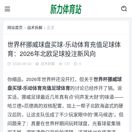
网站首页
>
战术拆解
> 正文
世界杯挪威球盘买球-乐动体育充值足球体
育：2026年北欧足球投注新风向
2026-06-02
战术拆解
137
0
你细品，2026年世界杯还没开打，但关于
世界杯挪威球
盘买球-乐动体育充值足球体育
的讨论已经炸开了锅。说
实话，挪威足球最近几年真有点“闷声发大财”的味道——
哈兰德+厄德高的双核配置，加上一帮子北欧海盗式的硬
汉后防，让这支队伍成了不少玩家眼中的“黑马候选”。但
问题来了：真要在世界杯期间玩转球盘，光看球星集锦