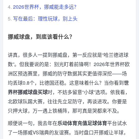
4.
2026世界杯，挪威能走多远？
5.
写在最后：理性玩球，别上头
挪威球盘，到底该看什么？
讲真，很多人一提到挪威盘，第一反应就是“哈兰德进球
数”。但我要说的是：别光盯着前锋啊！2026年世界杯欧
洲区预选赛里，挪威的防守数据其实更值得深挖——场
均丢球0.8个，比德国还稳。这意味着什么？当你看到
世
界杯挪威球盘买球
时，不妨多留意“小球”选项。依我看，
北欧球队踢大赛，往往先立足防守，再谈进攻。你要是
只押大球，万一遇上铁桶阵，那可真是哭都来不及。
顺便说一句，我去年在
乐动体育充值足球体育
平台试水
了一场挪威VS瑞典的友谊赛。当时盘口开挪威让半球，