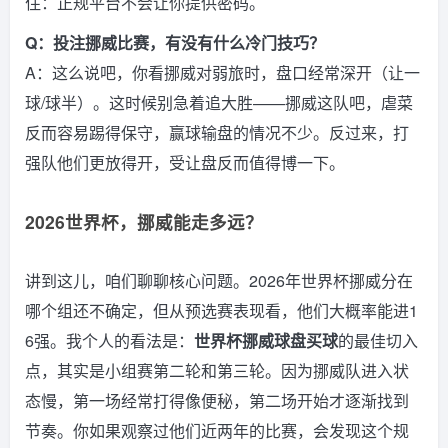
住：正规平台不会让你提供密码。
Q：投注挪威比赛，有没有什么冷门技巧？
A：这么说吧，你看挪威对弱旅时，盘口经常深开（让一
球/球半）。这时候别急着追大胜——挪威这队吧，虐菜
反而容易踢得保守，赢球输盘的情况不少。反过来，打
强队他们更放得开，受让盘反而值得博一下。
2026世界杯，挪威能走多远？
讲到这儿，咱们聊聊核心问题。2026年世界杯挪威分在
哪个组还不确定，但从预选赛表现看，他们大概率能进1
6强。我个人的看法是：
世界杯挪威球盘买球
的最佳切入
点，其实是小组赛第二轮和第三轮。因为挪威队进入状
态慢，第一场经常打得像便秘，第二场开始才逐渐找到
节奏。你如果观察过他们近两年的比赛，会发现这个规