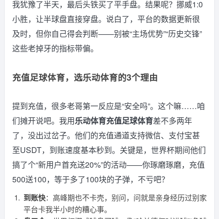
我犹豫了半天，最后头铁买了平手盘。结果呢？挪威1:0
小胜，让半球盘直接穿盘。说白了，平台的数据更新很
及时，但你自己得会判断——别被“主场优势”“历史交锋”
这些老掉牙的指标带偏。
充值足球体育，选乐动体育的3个理由
提到充值，很多老哥第一反应是“安全吗”。这个嘛……咱
们摊开说吧。我用
乐动体育充值足球体育
差不多两年
了，没出过岔子。他们的充值通道支持微信、支付宝甚
至USDT，到账速度基本秒到。关键是，世界杯期间他们
搞了个“新用户首充送20%”的活动——你琢磨琢磨，充值
500送100，等于多了100块的子弹，不亏吧？
到账快
：高峰期也不卡壳，别问，问就是亲身经历过别家
平台卡我半小时的糟心事。