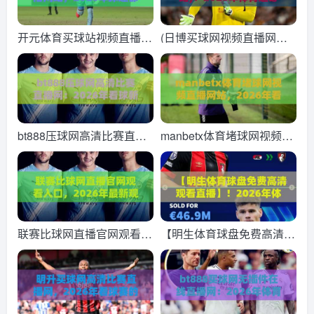
开元体育买球站视频直播网
(日博买球网视频直播网
站，2026年球迷都在怎么
站)：2026年体育迷必备的
用？(开元体育买球站视频
观赛新选择
直播网站)
bt888压球网高清比赛直播
manbetx体育堵球网视频直
网：2026年看球新体验，
播网站，2026年看球赛的
高清直播不卡顿
新选择？
联赛比球网直播官网观看入
【明生体育球盘免费高清观
口，2026年最新观赛指南
看直播】！2026年体育迷
与避坑技巧
必看的观赛新姿势