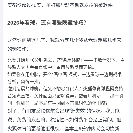
度都没超过40度，吊打那些动不动就发烫的破软件。
2026年看球，还有哪些隐藏技巧？
既然你问到这儿了，我就分享几个我从老球迷那儿学来
的骚操作：
比赛开始前10分钟进去，选“备用线路1”——多数情况下，主
线路人太多会有点缓冲，备用线路反而更稳。
如果你在用电脑，开个“画中画”模式，一边看球一边刷战术
分析，爽得一批。
碰到凌晨的球赛，但又不想吵到家人？
火狐体育球盘网
支持
音频流直播，关掉画面只留解说声，戴着耳机听——那一瞬
间，你细品，是不是有种回到收音机时代的怀旧感？
对了，有朋友反映偶尔会出现“源失效”的情况。我只能
说，免费的东西嘛，稳定性不如付费平台是正常的。但
火狐体育的更新速度很快，基本上5分钟内就会切换新