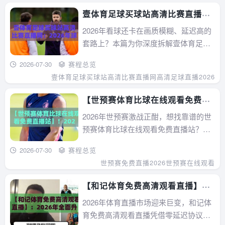
几个避坑小技巧。...
壹体育足球买球站高清比赛直播
网：2026年球迷必备的高清观赛指
2026年看球还卡在画质模糊、延迟高的
南
套路上？本篇为你深度拆解壹体育足球
买球站高清比赛直播网的真实体验，从
2026-07-30
赛程总览
信号稳定性、安全性、客服响应到多设
壹体育足球买球站高清比赛直播网
高清足球直播2026
备兼容，用实测数据和用户反馈告诉你
什么才是真正的高清直播。没有套路，
【世预赛体育比球在线观看免费直
只有干货。...
播站】！2026世预赛观赛全攻略，
2026年世预赛激战正酣，想找靠谱的世
球迷必收藏
预赛体育比球在线观看免费直播站？别
急，这篇文章就是你需要的观赛指南！
2026-07-30
赛程总览
从平台选择到避坑技巧，从赛程同步到
世预赛免费直播
2026世预赛在线观看
画质实测，我用亲身经历告诉你哪些渠
道真的免费且稳定。不吹不黑，这篇全
【和记体育免费高清观看直播】：
攻略能让你少走弯路，痛快看球。...
2026年全面升级，零延迟观赛体验
2026年体育直播市场迎来巨变，和记体
全解析
育免费高清观看直播凭借零延迟协议、