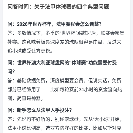
问答时间：关于法甲体球赛的四个典型问题
问：2026年世界杯年，法甲赛程会怎么调整？
答：多数情况下，冬季的“世界杯间歇期”后，联赛会密集
补赛。这意味着板凳深度差的球队很容易崩盘，反过来
追小球或受让方更稳。
问：世界杯澳大利亚球盘网的“体球赛”功能需要付费
吗？
答：基础数据免费，深度模型要会员。但说实话，免费
部分已经够用了——比如每轮赛前24小时的资金流向热
图，简直是神器。
问：新手怎么从法甲入手投注？
答：先说句不好听的，别碰滚球盘。先从“大小球”开始，
法甲小球比例高，选双方防守好的比赛，比如尼斯对克