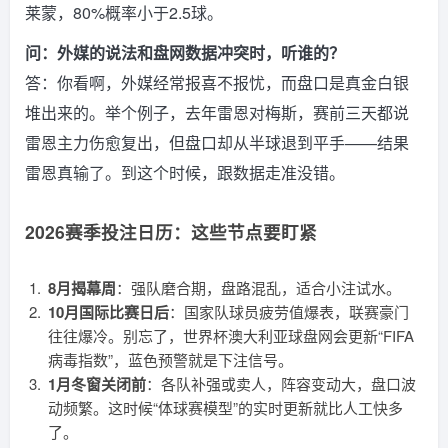
莱蒙，80%概率小于2.5球。
问：外媒的说法和盘网数据冲突时，听谁的？
答：你看啊，外媒经常报喜不报忧，而盘口是真金白银
堆出来的。举个例子，去年雷恩对梅斯，赛前三天都说
雷恩主力伤愈复出，但盘口却从半球退到平手——结果
雷恩真输了。到这个时候，跟数据走准没错。
2026赛季投注日历：这些节点要盯紧
8月揭幕周
：强队磨合期，盘路混乱，适合小注试水。
10月国际比赛日后
：国家队球员疲劳值爆表，联赛豪门
往往爆冷。别忘了，世界杯澳大利亚球盘网会更新“FIFA
病毒指数”，蓝色预警就是下注信号。
1月冬窗关闭前
：各队补强或卖人，阵容变动大，盘口波
动频繁。这时候“体球赛模型”的实时更新就比人工快多
了。