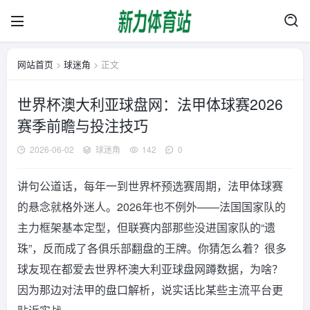
网站首页
>
球迷角
> 正文
世界杯澳大利亚球盘网：法甲体球赛2026
赛季前瞻与投注技巧
2026-06-02
球迷角
142
0
讲句公道话，每年一到世界杯预选赛周期，法甲体球赛
的悬念就格外迷人。2026年也不例外——法国国家队的
主力框架基本定型，但联赛内部那些没进国家队的“遗
珠”，反而成了各俱乐部翻盘的王牌。你猜怎么着？很多
球友现在都爱去世界杯澳大利亚球盘网蹲数据，为啥？
因为那边对法甲的盘口解析，说实话比某些主流平台更